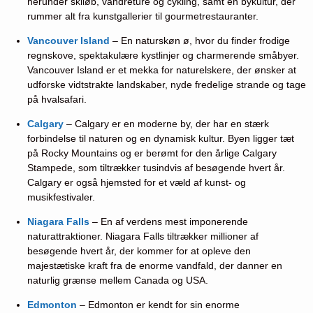
herunder skiløb, vandreture og cykling, samt en bykultur, der
rummer alt fra kunstgallerier til gourmetrestauranter.
Vancouver Island
– En naturskøn ø, hvor du finder frodige
regnskove, spektakulære kystlinjer og charmerende småbyer.
Vancouver Island er et mekka for naturelskere, der ønsker at
udforske vidtstrakte landskaber, nyde fredelige strande og tage
på hvalsafari.
Calgary
– Calgary er en moderne by, der har en stærk
forbindelse til naturen og en dynamisk kultur. Byen ligger tæt
på Rocky Mountains og er berømt for den årlige Calgary
Stampede, som tiltrækker tusindvis af besøgende hvert år.
Calgary er også hjemsted for et væld af kunst- og
musikfestivaler.
Niagara Falls
– En af verdens mest imponerende
naturattraktioner. Niagara Falls tiltrækker millioner af
besøgende hvert år, der kommer for at opleve den
majestætiske kraft fra de enorme vandfald, der danner en
naturlig grænse mellem Canada og USA.
Edmonton
– Edmonton er kendt for sin enorme