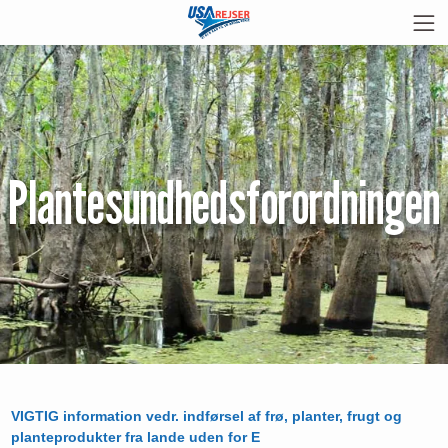
Plantesundhedsforordningen
VIGTIG information vedr. indførsel af frø, planter, frugt og
planteprodukter fra lande uden for E