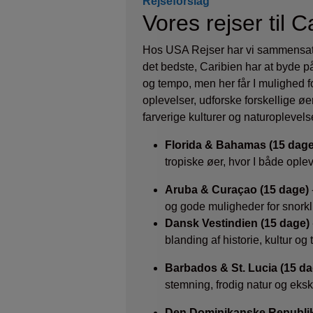
Rejseforslag
Vores rejser til C
Hos USA Rejser har vi sammensat 
det bedste, Caribien har at byde p
og tempo, men her får I mulighed f
oplevelser, udforske forskellige øer
farverige kulturer og naturoplevels
Florida & Bahamas (15 dage
tropiske øer, hvor I både ople
Aruba & Curaçao (15 dage)
og gode muligheder for snorkl
Dansk Vestindien (15 dage)
blanding af historie, kultur og 
Barbados & St. Lucia (15 da
stemning, frodig natur og eksk
Den Dominikanske Republik