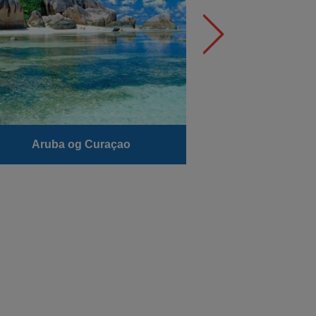
Aruba og Curaçao
ABC-