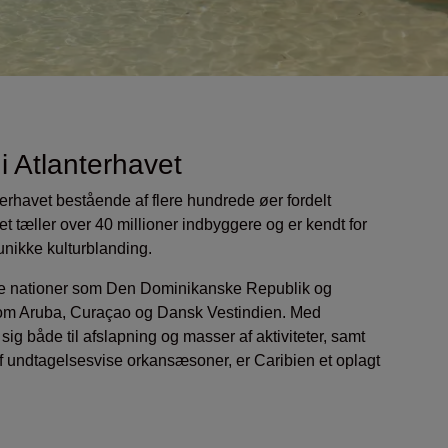
 i Atlanterhavet
terhavet bestående af flere hundrede øer fordelt
tæller over 40 millioner indbyggere og er kendt for
unikke kulturblanding.
ge nationer som Den Dominikanske Republik og
r som Aruba, Curaçao og Dansk Vestindien. Med
sig både til afslapning og masser af aktiviteter, samt
 af undtagelsesvise orkansæsoner, er Caribien et oplagt