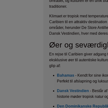
området, og kulturen er en unik bl
traditioner.
Klimaet er tropisk med temperature
Caribien til en attraktiv destinati
områder, herunder De Store Antil
Dansk Vestindien, hver med deres
Øer og seværdigh
En rejse til Caribien giver adgang t
eksklusive øer til autentiske kultur
glip af:
Bahamas
- Kendt for sine iko
Perfekt til afslapning og luksu
Dansk Vestindien
- Består a
historie møder tropisk natur o
Den Dominikanske Republi