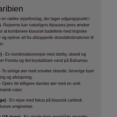
aribien
en række rejseforslag, der tager udgangspunkt i
å. Rejserne kan naturligvis tilpasses jeres ønsker
or at kombinere klassisk badeferie med tropiske
 og opleve alt fra afslappede stranddestinationer til
er.
)
- En kombinationsrejse med storby, strand og
ver Florida og det krystalklare vand på Bahamas.
- To solrige øer med smukke strande, farverige byer
ing og afslapning.
- Oplev de tidligere danske øer med en unik
tropisk natur.
ge)
- En rejse med fokus på klassisk caribisk
lusive omgivelser.
 (15 dage)
- En alsidig ferie med både strandliv,