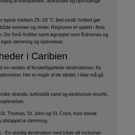
anding af europæiske, afrikanske og oprindelige
r typisk mellem 25–33 °C året rundt, hvilket gør
on både sommer og vinter. Regionen er opdelt i flere
ler, De Små Antiller samt øgrupper som Bahamas og
 egen stemning og oplevelser.
eder i Caribien
il en verden af forskelligartede destinationer, fra
oplevelser. Her er nogle af de steder, I ikke må gå
niske strande, turkisblåt vand og eksklusive resorts.
soplevelser.
f St. Thomas, St. John og St. Croix, hvor dansk
g afslappet ø-stemning.
k
- En alsidig destination med både all inclusive-