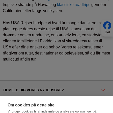
tropiske strande på Hawaii og
klassiske roadtrips
gennem
Californien eller langs vestkysten.
Hos USA Rejser hjælper vi hvert år mange danskere med at
planlægge deres næste rejse til USA. Uanset om du
Del
drømmer om en rundrejse, en kør-selv ferie, en storbyferie
eller en familieferie i Florida, kan vi skræddersy rejser til
USA efter dine ønsker og behov. Vores rejsekonsulenter
rådgiver om ruter, destinationer og oplevelser, så du får mest
muligt ud af din tur.
TILMELD DIG VORES NYHEDSBREV
KONTAKT OS
Om cookies på dette site
Vi bruger cookies til at indsamle og analysere oplysninger på