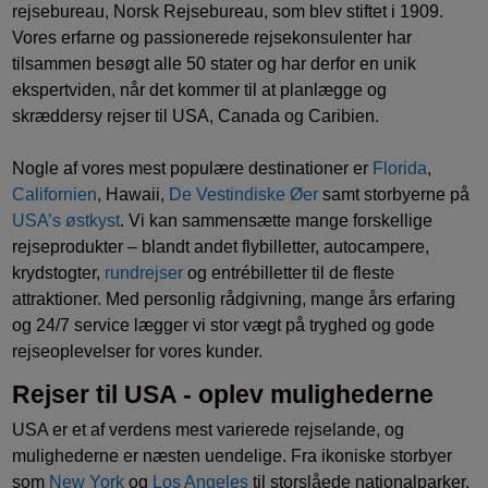
rejsebureau, Norsk Rejsebureau, som blev stiftet i 1909.
Vores erfarne og passionerede rejsekonsulenter har
tilsammen besøgt alle 50 stater og har derfor en unik
ekspertviden, når det kommer til at planlægge og
skræddersy rejser til USA, Canada og Caribien.
Nogle af vores mest populære destinationer er
Florida
,
Californien
, Hawaii,
De Vestindiske Øer
samt storbyerne på
USA’s østkyst
. Vi kan sammensætte mange forskellige
rejseprodukter – blandt andet flybilletter, autocampere,
krydstogter,
rundrejser
og entrébilletter til de fleste
attraktioner. Med personlig rådgivning, mange års erfaring
og 24/7 service lægger vi stor vægt på tryghed og gode
rejseoplevelser for vores kunder.
Rejser til USA - oplev mulighederne
USA er et af verdens mest varierede rejselande, og
mulighederne er næsten uendelige. Fra ikoniske storbyer
som
New York
og
Los Angeles
til storslåede nationalparker,