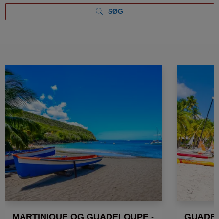
SØG
MARTINIQUE OG GUADELOUPE -
GUADEL