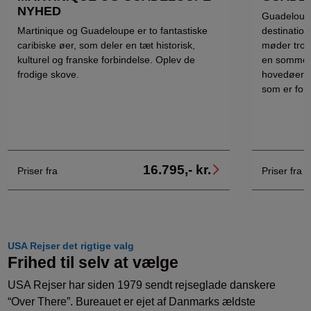
NYHED
Guadeloupe 
Martinique og Guadeloupe er to fantastiske
destination
caribiske øer, som deler en tæt historisk,
møder trop
kulturel og franske forbindelse. Oplev de
en sommerf
frodige skove.
hovedøer:
som er forb
16.795,- kr.
Priser fra
Priser fra
USA Rejser det rigtige valg
Frihed til selv at vælge
USA Rejser har siden 1979 sendt rejseglade danskere
“Over There”. Bureauet er ejet af Danmarks ældste