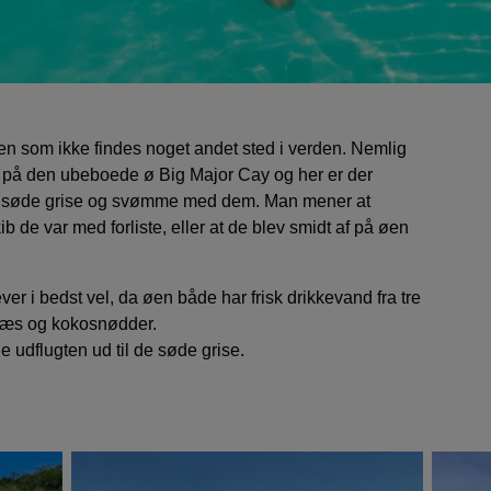
n som ikke findes noget andet sted i verden. Nemlig
 på den ubeboede ø Big Major Cay og her er der
de søde grise og svømme med dem. Man mener at
b de var med forliste, eller at de blev smidt af på øen
er i bedst vel, da øen både har frisk drikkevand fra tre
græs og kokosnødder.
 udflugten ud til de søde grise.