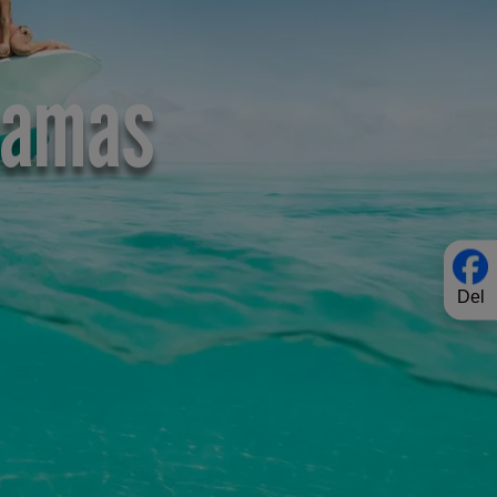
hamas
Del