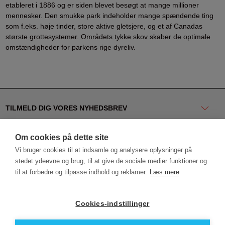
etableret i 1886 og er siden blevet besøgt at mange millioner
mennesker. Den smukke park indeholder mange spændende ting
som f.eks. høje tinder, store aktive gletsjere, og et af Canadas
største grottesystemer. Områdets tykke skov skaber de optimale
omstændigheder for parkens rige dyreliv.
TILMELD DIG VORES NYHEDSBREV
KONTAKT OS
Om cookies på dette site
Vi bruger cookies til at indsamle og analysere oplysninger på
NYTTIGE LINKS
stedet ydeevne og brug, til at give de sociale medier funktioner og
til at forbedre og tilpasse indhold og reklamer.
Læs mere
Del
FØLG OS PÅ SOCIALE MEDIER
Cookies-indstillinger