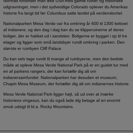
Normalt forbinder man ikke USA med gamle ruiner og historiske
udgravninger, men i det sydvestlige Colorado oplever du Amerikas
historie fra langt tid før Columbus satte landet på verdenskortet.
Nationalparken Mesa Verde var fra omkring år 600 til 1300 beboet
af indianere, og den dag i dag kan du se klipperuinerne af deres
boliger, der er hakket ud i sandsten. Boligerne er bygget i op til tre
etager og ligger som små landsbyer rundt omkring i parken. Den
største er ruinbyen Cliff Palace.
Du kan selv tage rundt til mange af ruinbyerne, men den bedste
måde at opleve Mesa Verde National Park på er en guidet tur med
en af parkens rangers, der kan fortælle dig alt om
indianersamfundet. Nationalparken har desuden et museum,
Chapin Mesa Museum, der fortæller dig alt om indianernes historie.
Mesa Verde National Park ligger højt, så ud over at mærke
historiens vingesus, kan du også lade dig betage af en enormt
smuk udsigt til bl.a. Rocky Mountains.