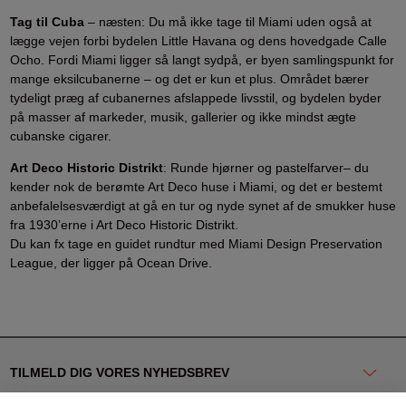
Tag til Cuba
– næsten: Du må ikke tage til Miami uden også at
lægge vejen forbi bydelen Little Havana og dens hovedgade Calle
Ocho. Fordi Miami ligger så langt sydpå, er byen samlingspunkt for
mange eksilcubanerne – og det er kun et plus. Området bærer
tydeligt præg af cubanernes afslappede livsstil, og bydelen byder
på masser af markeder, musik, gallerier og ikke mindst ægte
cubanske cigarer.
Art Deco Historic Distrikt
: Runde hjørner og pastelfarver– du
kender nok de berømte Art Deco huse i Miami, og det er bestemt
anbefalelsesværdigt at gå en tur og nyde synet af de smukker huse
fra 1930’erne i Art Deco Historic Distrikt.
Du kan fx tage en guidet rundtur med Miami Design Preservation
League, der ligger på Ocean Drive.
TILMELD DIG VORES NYHEDSBREV