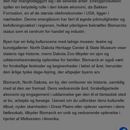
den har mangfoldiggjort sig i de seneste årtier. Energiproduktion
spiller en betydelig rolle i den lokale økonomi, da Bakken
Formation, en af de største olieforekomster i USA, ligger i
nærheden. Denne energiboom har ført til øgede jobmuligheder og
befolkningsvækst i regionen, hvilket yderligere bekræfter Bismarcks
status som et centrum for handel og industri.
Byen har en livlig kulturscene med talrige museer, teatre og
kunstgallerier. North Dakota Heritage Center & State Museum viser
statens rige historie, mens Dakota Zoo tilbyder en sjov og
uddannelsesmæssig oplevelse for familier. Bismarck er også vært
for forskellige festivaler og begivenheder i løbet af året, herunder
den årlige tyske dage-fejring, der afspejler byens arv.
Bismarck, North Dakota, en by, der omfavner sin historie, samtidig
med at den ser fremad. Dens vedvarende ånd, forskelligartede
økonomi og engagement i uddannelse gør den til et fantastisk sted
at bo, arbejde og besøge. Uanset om du udforsker dens kulturelle
tilbud, nyder skønheden i Great Plains eller oplever varmen i dens
fællesskab, tilbyder Bismarck en unik og vedvarende oplevelse i
hjertet af Midtvesten i Amerika.