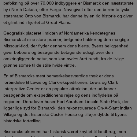
befolkning på over 70.000 indbyggere er Bismarck den næststørste
by i North Dakota, efter Fargo. Navngivet efter den berømte tyske
statsmand Otto von Bismarck, har denne by en rig historie og giver
et glimt ind i hjertet af Great Plains.
Geografisk placeret i midten af Nordamerika kendetegnes
Bismarck af sine store prærier, bølgende bakker og den mægtige
Missouri-flod, der flyder gennem dens hjerte. Byens beliggenhed
giver beboere og besøgende betagende udsigt over den
omkringliggende natur, som kan nydes året rundt, fra de livlige
grønne somre til de stille hvide vintre.
En af Bismarcks mest bemærkelsesværdige træk er dens
forbindelse til Lewis og Clark-ekspeditionen. Lewis og Clark
Interpretive Center er en populær attraktion, der uddanner
besøgende om ekspeditionens rejse og dens indflydelse på
regionen. Derudover huser Fort Abraham Lincoln State Park, der
ligger lige syd for Bismarck, den rekonstruerede On-A-Slant Indian
Village og det historiske Custer House og tilføjer dybde til byens
historiske fortælling.
Bismarcks økonomi har historisk været knyttet til landbrug, men