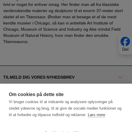
tvivl er noget for enhver smag. Her finder man alt fra klassiske
verdenskendte malerier og skulpturer til et enorm 37-meter stort
skelet af en Titanosaur. Ønsker man at besøge et af de mest
kendte muséer i Chicago, så kan vi anbefale Art Institute of
Chicago, Museum of Science and Industry og ikke mindst Field
Museum of Natural History, hvor man finder den smukke
Titanosaurus.
Del
TILMELD DIG VORES NYHEDSBREV
KONTAKT OS
Om cookies på dette site
Vi bruger cookies til at indsamle og analysere oplysninger på
NYTTIGE LINKS
stedet ydeevne og brug, til at give de sociale medier funktioner og
til at forbedre og tilpasse indhold og reklamer.
Læs mere
FØLG OS PÅ SOCIALE MEDIER