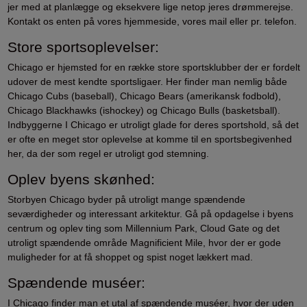
jer med at planlægge og eksekvere lige netop jeres drømmerejse.
Kontakt os enten på vores hjemmeside, vores mail eller pr. telefon.
Store sportsoplevelser:
Chicago er hjemsted for en række store sportsklubber der er fordelt
udover de mest kendte sportsligaer. Her finder man nemlig både
Chicago Cubs (baseball), Chicago Bears (amerikansk fodbold),
Chicago Blackhawks (ishockey) og Chicago Bulls (basketsball).
Indbyggerne I Chicago er utroligt glade for deres sportshold, så det
er ofte en meget stor oplevelse at komme til en sportsbegivenhed
her, da der som regel er utroligt god stemning.
Oplev byens skønhed:
Storbyen Chicago byder på utroligt mange spændende
seværdigheder og interessant arkitektur. Gå på opdagelse i byens
centrum og oplev ting som Millennium Park, Cloud Gate og det
utroligt spændende område Magnificient Mile, hvor der er gode
muligheder for at få shoppet og spist noget lækkert mad.
Spændende muséer:
I Chicago finder man et utal af spændende muséer, hvor der uden