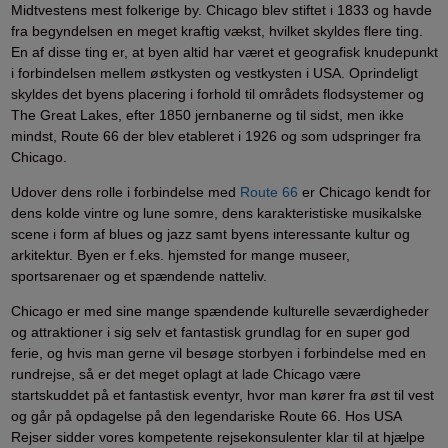
Midtvestens mest folkerige by. Chicago blev stiftet i 1833 og havde
fra begyndelsen en meget kraftig vækst, hvilket skyldes flere ting.
En af disse ting er, at byen altid har været et geografisk knudepunkt
i forbindelsen mellem østkysten og vestkysten i USA. Oprindeligt
skyldes det byens placering i forhold til områdets flodsystemer og
The Great Lakes, efter 1850 jernbanerne og til sidst, men ikke
mindst, Route 66 der blev etableret i 1926 og som udspringer fra
Chicago.
Udover dens rolle i forbindelse med
Route 66
er Chicago kendt for
dens kolde vintre og lune somre, dens karakteristiske musikalske
scene i form af blues og jazz samt byens interessante kultur og
arkitektur. Byen er f.eks. hjemsted for mange museer,
sportsarenaer og et spændende natteliv.
Chicago er med sine mange spændende kulturelle seværdigheder
og attraktioner i sig selv et fantastisk grundlag for en super god
ferie, og hvis man gerne vil besøge storbyen i forbindelse med en
rundrejse, så er det meget oplagt at lade Chicago være
startskuddet på et fantastisk eventyr, hvor man kører fra øst til vest
og går på opdagelse på den legendariske Route 66. Hos USA
Rejser sidder vores kompetente rejsekonsulenter klar til at hjælpe