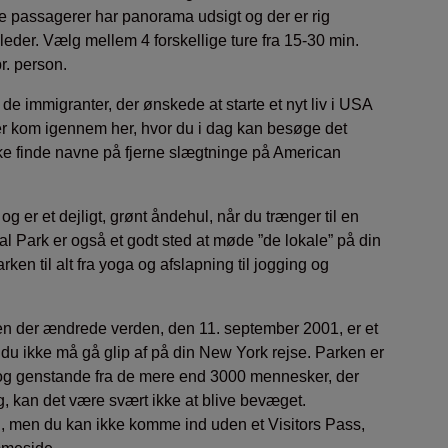
lle passagerer har panorama udsigt og der er rig
illeder. Vælg mellem 4 forskellige ture fra 15-30 min.
r. person.
e immigranter, der ønskede at starte et nyt liv i USA
nter kom igennem her, hvor du i dag kan besøge det
ke finde navne på fjerne slægtninge på American
g er et dejligt, grønt åndehul, når du trænger til en
al Park er også et godt sted at møde ”de lokale” på din
arken til alt fra yoga og afslapning til jogging og
n der ændrede verden, den 11. september 2001, er et
du ikke må gå glip af på din New York rejse. Parken er
eo og genstande fra de mere end 3000 mennesker, der
 kan det være svært ikke at blive bevæget.
l, men du kan ikke komme ind uden et Visitors Pass,