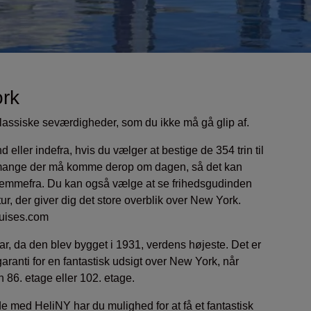
ork
klassiske seværdigheder, som du ikke må gå glip af.
 eller indefra, hvis du vælger at bestige de 354 trin til
 mange der må komme derop om dagen, så det kan
hjemmefra. Du kan også vælge at se frihedsgudinden
ur, der giver dig det store overblik over New York.
ruises.com
, da den blev bygget i 1931, verdens højeste. Det er
aranti for en fantastisk udsigt over New York, når
n 86. etage eller 102. etage.
e med HeliNY har du mulighed for at få et fantastisk