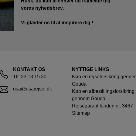
Husk, du kan til enhver tid framelde dig
vores nyhedsbrev.
Vi glæder os til at inspirere dig !
KONTAKT OS
NYTTIGE LINKS
Tlf:
33 13 15 30
Køb en rejseforsikring genne
Gouda
usa@usarejser.dk
Køb en afbestillingsforsikring
gennem Gouda
Rejsegarantifonden nr. 3467
Sitemap