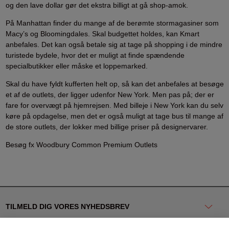
og den lave dollar gør det ekstra billigt at gå shop-amok.
På Manhattan finder du mange af de berømte stormagasiner som
Macy’s og Bloomingdales. Skal budgettet holdes, kan Kmart
anbefales. Det kan også betale sig at tage på shopping i de mindre
turistede bydele, hvor det er muligt at finde spændende
specialbutikker eller måske et loppemarked.
Skal du have fyldt kufferten helt op, så kan det anbefales at besøge
et af de outlets, der ligger udenfor New York. Men pas på; der er
fare for overvægt på hjemrejsen. Med billeje i New York kan du selv
køre på opdagelse, men det er også muligt at tage bus til mange af
de store outlets, der lokker med billige priser på designervarer.
Besøg fx Woodbury Common Premium Outlets
TILMELD DIG VORES NYHEDSBREV