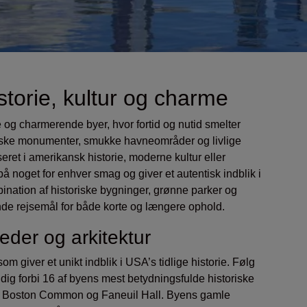
torie, kultur og charme
 og charmerende byer, hvor fortid og nutid smelter
iske monumenter, smukke havneområder og livlige
eret i amerikansk historie, moderne kultur eller
å noget for enhver smag og giver et autentisk indblik i
tion af historiske bygninger, grønne parker og
dende rejsemål for både korte og længere ophold.
eder og arkitektur
som giver et unikt indblik i USA’s tidlige historie. Følg
dig forbi 16 af byens mest betydningsfulde historiske
, Boston Common og Faneuil Hall. Byens gamle