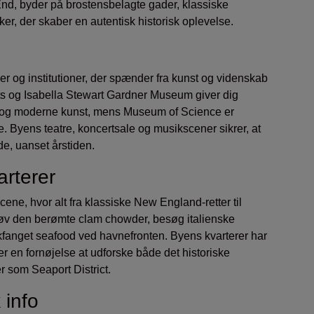
End, byder på brostensbelagte gader, klassiske
r, der skaber en autentisk historisk oplevelse.
r og institutioner, der spænder fra kunst og videnskab
rts og Isabella Stewart Gardner Museum giver dig
k og moderne kunst, mens Museum of Science er
le. Byens teatre, koncertsale og musikscener sikrer, at
yde, uanset årstiden.
rterer
ne, hvor alt fra klassiske New England-retter til
øv den berømte clam chowder, besøg italienske
iskfanget seafood ved havnefronten. Byens kvarterer har
r en fornøjelse at udforske både det historiske
som Seaport District.
 info