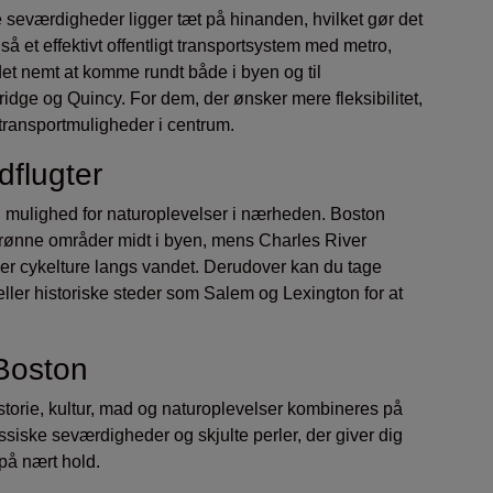
seværdigheder ligger tæt på hinanden, hvilket gør det
gså et effektivt offentligt transportsystem med metro,
et nemt at komme rundt både i byen og til
ge og Quincy. For dem, der ønsker mere fleksibilitet,
transportmuligheder i centrum.
dflugter
ig mulighed for naturoplevelser i nærheden. Boston
rønne områder midt i byen, mens Charles River
ller cykelture langs vandet. Derudover kan du tage
eller historiske steder som Salem og Lexington for at
 Boston
istorie, kultur, mad og naturoplevelser kombineres på
siske seværdigheder og skjulte perler, der giver dig
på nært hold.