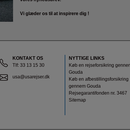
Vi glæder os til at inspirere dig !
KONTAKT OS
NYTTIGE LINKS
Tlf:
33 13 15 30
Køb en rejseforsikring genne
Gouda
usa@usarejser.dk
Køb en afbestillingsforsikring
gennem Gouda
Rejsegarantifonden nr. 3467
Sitemap