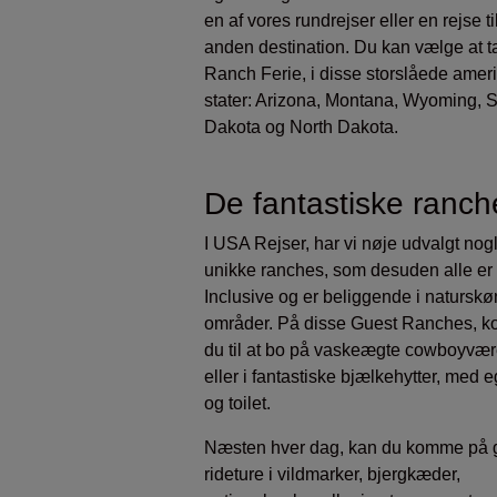
en af vores rundrejser eller en rejse ti
anden destination. Du kan vælge at t
Ranch Ferie, i disse storslåede amer
stater: Arizona, Montana, Wyoming, 
Dakota og North Dakota.
De fantastiske ranch
I USA Rejser, har vi nøje udvalgt nogl
unikke ranches, som desuden alle er
Inclusive og er beliggende i natursk
områder. På disse Guest Ranches, 
du til at bo på vaskeægte cowboyvær
eller i fantastiske bjælkehytter, med 
og toilet.
Næsten hver dag, kan du komme på 
rideture i vildmarker, bjergkæder,