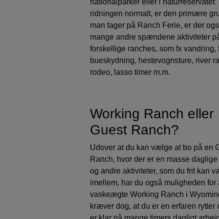
nationalparker eller i naturreservater
ridningen normalt, er den primære grun
man tager på Ranch Ferie, er der og
mange andre spændene aktiviteter p
forskellige ranches, som fx vandring, f
bueskydning, hestevognsture, river raf
rodeo, lasso timer m.m.
Working Ranch eller
Guest Ranch?
Udover at du kan vælge at bo på en 
Ranch, hvor der er en masse daglige 
og andre aktiviteter, som du frit kan 
imellem, har du også muligheden for 
vaskeægte Working Ranch i Wyoming
kræver dog, at du er en erfaren rytter 
er klar på mange timers dagligt arbej