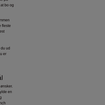
 at bo og
sammen
 fleste
est
 du ud
u er
l
ønsker.
fylde en
og
anch