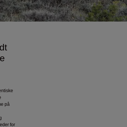
dt
ve
entiske
e
me på
g
eder for