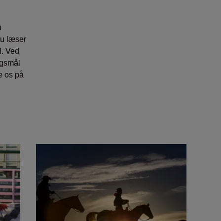
u
du læser
l. Ved
rgsmål
e os på