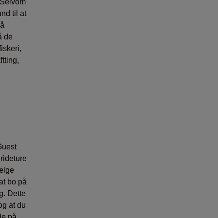
. Selvom
d til at
så
å de
iskeri,
tting,
Guest
rideture
vælge
at bo på
. Dette
og at du
de på