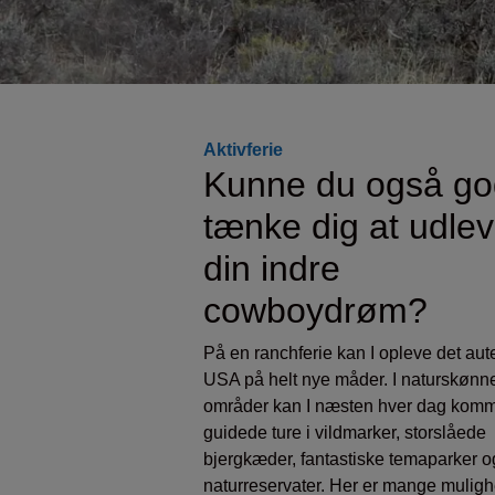
Aktivferie
Kunne du også go
tænke dig at udle
din indre
cowboydrøm?
På en ranchferie kan I opleve det aut
USA på helt nye måder. I naturskønn
områder kan I næsten hver dag kom
guidede ture i vildmarker, storslåede
bjergkæder, fantastiske temaparker o
naturreservater. Her er mange muligh