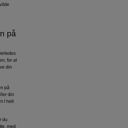
vilde
en på
derledes
n, for at
ve din
en på
ler din
m I helt
r du
tte, med