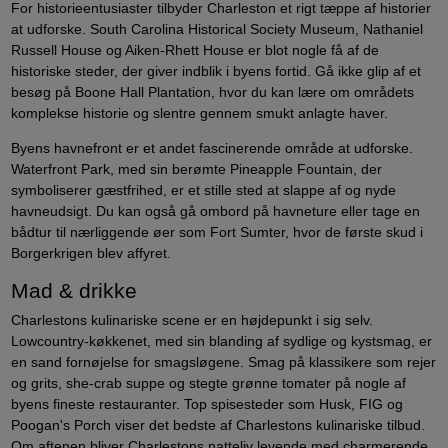
For historieentusiaster tilbyder Charleston et rigt tæppe af historier
at udforske. South Carolina Historical Society Museum, Nathaniel
Russell House og Aiken-Rhett House er blot nogle få af de
historiske steder, der giver indblik i byens fortid. Gå ikke glip af et
besøg på Boone Hall Plantation, hvor du kan lære om områdets
komplekse historie og slentre gennem smukt anlagte haver.
Byens havnefront er et andet fascinerende område at udforske.
Waterfront Park, med sin berømte Pineapple Fountain, der
symboliserer gæstfrihed, er et stille sted at slappe af og nyde
havneudsigt. Du kan også gå ombord på havneture eller tage en
bådtur til nærliggende øer som Fort Sumter, hvor de første skud i
Borgerkrigen blev affyret.
Mad & drikke
Charlestons kulinariske scene er en højdepunkt i sig selv.
Lowcountry-køkkenet, med sin blanding af sydlige og kystsmag, er
en sand fornøjelse for smagsløgene. Smag på klassikere som rejer
og grits, she-crab suppe og stegte grønne tomater på nogle af
byens fineste restauranter. Top spisesteder som Husk, FIG og
Poogan's Porch viser det bedste af Charlestons kulinariske tilbud.
Om aftenen bliver Charlestons natteliv levende med charmerende