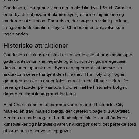
Charleston, beliggende langs den maleriske kyst i South Carolina,
er en by, der ubesværet blander sydlig charme, rig historie og
moderne sofistikation. For turister, der søger en virkelig unik og
fængslende destination, tilbyder Charleston en oplevelse som
ingen anden.
Historiske attraktioner
Charlestons historiske distrikt er en skattekiste af brostensbelagte
gader, antebellum-herregårde og århundreder gamle egetræer
dækket med spansk mos. Byens engagement i at bevare sin
arkitektoniske arv har tjent den tilnavnet "The Holy City," og en
gåtur gennem dens gader føles som at træde tilbage i tiden. De
farverige facader på Rainbow Row, en række historiske boliger,
danner en ikonisk baggrund for fotos.
Et af Charlestons mest berømte vartegn er det historiske City
Market, en travl markedsplads, der dateres tilbage til 1800-tallet.
Her kan du undersøge et bredt udvalg af lokale kunsthåndværk,
kunstværker og håndværksvarer, hvilket gør det til det perfekte sted
at købe unikke souvenirs og gaver.