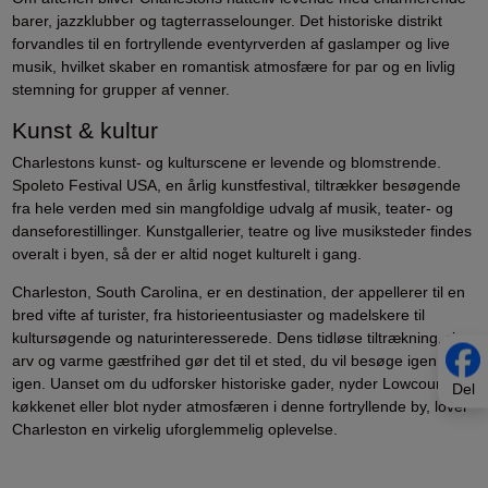
barer, jazzklubber og tagterrasselounger. Det historiske distrikt
forvandles til en fortryllende eventyrverden af gaslamper og live
musik, hvilket skaber en romantisk atmosfære for par og en livlig
stemning for grupper af venner.
Kunst & kultur
Charlestons kunst- og kulturscene er levende og blomstrende.
Spoleto Festival USA, en årlig kunstfestival, tiltrækker besøgende
fra hele verden med sin mangfoldige udvalg af musik, teater- og
danseforestillinger. Kunstgallerier, teatre og live musiksteder findes
overalt i byen, så der er altid noget kulturelt i gang.
Charleston, South Carolina, er en destination, der appellerer til en
bred vifte af turister, fra historieentusiaster og madelskere til
kultursøgende og naturinteresserede. Dens tidløse tiltrækning, rige
arv og varme gæstfrihed gør det til et sted, du vil besøge igen og
igen. Uanset om du udforsker historiske gader, nyder Lowcountry-
Del
køkkenet eller blot nyder atmosfæren i denne fortryllende by, lover
Charleston en virkelig uforglemmelig oplevelse.