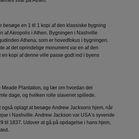
taternes svar på Athen.
 besøge en 1 til 1 kopi af den klassiske bygning
n af Akropolis i Athen. Bygningen i Nashville
 gudinden Athena, som er hovedfokus i bygningen.
te at det oprindelige monument var en af den
t en kopi af denne ville passe godt ind i byens
e Meade Plantation, og lær om hvordan det
e dage, og hvilken rolle slaveriet spillede.
t også oplagt at besøge Andrew Jacksons hjem, når
rejse i Nashville. Andrew Jackson var USA's syvende
29 til 1837. Udover at gå på opdagelse i hans hjem,
ted.