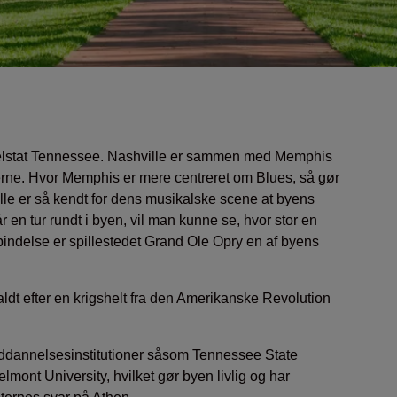
elstat Tennessee. Nashville er sammen med Memphis
terne. Hvor Memphis er mere centreret om Blues, så gør
lle er så kendt for dens musikalske scene at byens
 en tur rundt i byen, vil man kunne se, hvor stor en
rbindelse er spillestedet Grand Ole Opry en af byens
ldt efter en krigshelt fra den Amerikanske Revolution
 uddannelsesinstitutioner såsom Tennessee State
elmont University, hvilket gør byen livlig og har