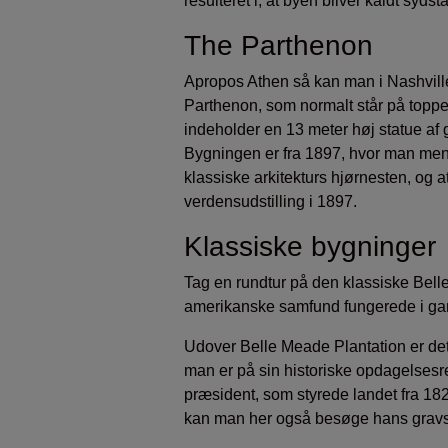
resulteret i, at byen bliver kaldt syds
The Parthenon
Apropos Athen så kan man i Nashville
Parthenon, som normalt står på toppe
indeholder en 13 meter høj statue af
Bygningen er fra 1897, hvor man men
klassiske arkitekturs hjørnesten, og a
verdensudstilling i 1897.
Klassiske bygninger
Tag en rundtur på den klassiske Bell
amerikanske samfund fungerede i gaml
Udover Belle Meade Plantation er de
man er på sin historiske opdagelses
præsident, som styrede landet fra 18
kan man her også besøge hans gravs