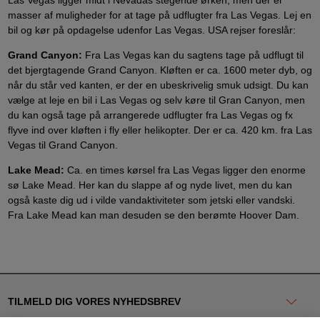
Las Vegas ligger midt i Nevadas stegende ørken, men der er
masser af muligheder for at tage på udflugter fra Las Vegas. Lej en
bil og kør på opdagelse udenfor Las Vegas. USA rejser foreslår:
Grand Canyon:
Fra Las Vegas kan du sagtens tage på udflugt til
det bjergtagende Grand Canyon. Kløften er ca. 1600 meter dyb, og
når du står ved kanten, er der en ubeskrivelig smuk udsigt. Du kan
vælge at leje en bil i Las Vegas og selv køre til Gran Canyon, men
du kan også tage på arrangerede udflugter fra Las Vegas og fx
flyve ind over kløften i fly eller helikopter. Der er ca. 420 km. fra Las
Vegas til Grand Canyon.
Lake Mead:
Ca. en times kørsel fra Las Vegas ligger den enorme
sø Lake Mead. Her kan du slappe af og nyde livet, men du kan
også kaste dig ud i vilde vandaktiviteter som jetski eller vandski.
Fra Lake Mead kan man desuden se den berømte Hoover Dam.
TILMELD DIG VORES NYHEDSBREV