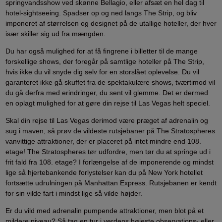
springvandsshow ved skønne Bellagio, eller afsæt en hel dag til
hotel-sightseeing. Spadser op og ned langs The Strip, og bliv
imponeret af størrelsen og designet på de utallige hoteller, der hver
især skiller sig ud fra mængden.
Du har også mulighed for at få fingrene i billetter til de mange
forskellige shows, der foregår på samtlige hoteller på The Strip,
hvis ikke du vil snyde dig selv for en storslået oplevelse. Du vil
garanteret ikke gå skuffet fra de spektakulære shows, tværtimod vil
du gå derfra med erindringer, du sent vil glemme. Det er dermed
en oplagt mulighed for at gøre din rejse til Las Vegas helt speciel.
Skal din rejse til Las Vegas derimod være præget af adrenalin og
sug i maven, så prøv de vildeste rutsjebaner på The Stratospheres
vanvittige attraktioner, der er placeret på intet mindre end 108.
etage! The Stratospheres tør udfordre, men tør du at springe ud i
frit fald fra 108. etage? I forlængelse af de imponerende og mindst
lige så hjertebankende forlystelser kan du på New York hotellet
fortsætte udrulningen på Manhattan Express. Rutsjebanen er kendt
for sin vilde fart i mindst lige så vilde højder.
Er du vild med adrenalin pumpende attraktioner, men blot på et
mildere niveau? Så tag en tur i verdens højeste observations- eller