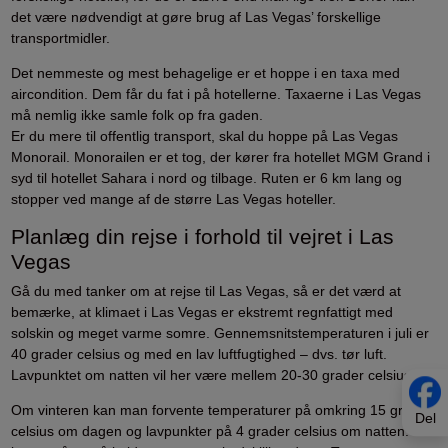
det være nødvendigt at gøre brug af Las Vegas’ forskellige
transportmidler.
Det nemmeste og mest behagelige er et hoppe i en taxa med
aircondition. Dem får du fat i på hotellerne. Taxaerne i Las Vegas
må nemlig ikke samle folk op fra gaden.
Er du mere til offentlig transport, skal du hoppe på Las Vegas
Monorail. Monorailen er et tog, der kører fra hotellet MGM Grand i
syd til hotellet Sahara i nord og tilbage. Ruten er 6 km lang og
stopper ved mange af de større Las Vegas hoteller.
Planlæg din rejse i forhold til vejret i Las
Vegas
Gå du med tanker om at rejse til Las Vegas, så er det værd at
bemærke, at klimaet i Las Vegas er ekstremt regnfattigt med
solskin og meget varme somre. Gennemsnitstemperaturen i juli er
40 grader celsius og med en lav luftfugtighed – dvs. tør luft.
Lavpunktet om natten vil her være mellem 20-30 grader celsius.
Om vinteren kan man forvente temperaturer på omkring 15 grader
Del
celsius om dagen og lavpunkter på 4 grader celsius om natten. Der