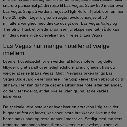
snarere pariserhjul på din rejse til Las Vegas. Svæv 550 meter over
Las Vegas Strip på verdens højeste High Roller. Hjulet, der rummer
hele 28 hytter, tager dig på en ægte revolutionsrejse af 30
minutters varighed med direkte udsigt over Las Vegas Valley og
The Strip. Husk et billede af pariserhjul eksperimentet, så du kan
mindes denne vilde oplevelse fra din rejse til Las Vegas.
Las Vegas har mange hoteller at vælge
imellem
Byen er hovedsædet for en verden af luksushoteller, og dette
tilbyder dig et sandt overflødighedshorn af muligheder, hvis du
vælger at rejse til Las Vegas. Midt i Nevadas ørken langs Las
Vegas Boulevard - eller snarere The Strip - lever byen absolut op til
sit navn. Her kan du finde det ene luksuriøse hotel efter det andet,
og de viser tydeligt, at det ikke er uden grund, at de kaldes
luksuriøse.
De spektakulære hoteller er hver især en attraktion i sig selv, der
bugner af fest og farver, kasinoer, store butikker og ikke mindst
barer, natklubber og restauranter i massevis. Særligt med mørkets
frembrud omdannes byen til en vaskeægte oplevelse, du sent vil