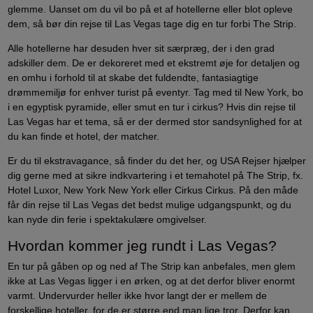
glemme. Uanset om du vil bo på et af hotellerne eller blot opleve
dem, så bør din rejse til Las Vegas tage dig en tur forbi The Strip.
Alle hotellerne har desuden hver sit særpræg, der i den grad
adskiller dem. De er dekoreret med et ekstremt øje for detaljen og
en omhu i forhold til at skabe det fuldendte, fantasiagtige
drømmemiljø for enhver turist på eventyr. Tag med til New York, bo
i en egyptisk pyramide, eller smut en tur i cirkus? Hvis din rejse til
Las Vegas har et tema, så er der dermed stor sandsynlighed for at
du kan finde et hotel, der matcher.
Er du til ekstravagance, så finder du det her, og USA Rejser hjælper
dig gerne med at sikre indkvartering i et temahotel på The Strip, fx.
Hotel Luxor, New York New York eller Cirkus Cirkus. På den måde
får din rejse til Las Vegas det bedst mulige udgangspunkt, og du
kan nyde din ferie i spektakulære omgivelser.
Hvordan kommer jeg rundt i Las Vegas?
En tur på gåben op og ned af The Strip kan anbefales, men glem
ikke at Las Vegas ligger i en ørken, og at det derfor bliver enormt
varmt. Undervurder heller ikke hvor langt der er mellem de
forskellige hoteller, for de er større end man lige tror. Derfor kan