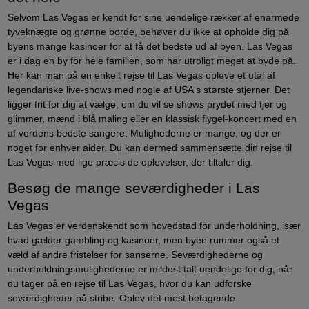
Selvom Las Vegas er kendt for sine uendelige rækker af enarmede
tyveknægte og grønne borde, behøver du ikke at opholde dig på
byens mange kasinoer for at få det bedste ud af byen. Las Vegas
er i dag en by for hele familien, som har utroligt meget at byde på.
Her kan man på en enkelt rejse til Las Vegas opleve et utal af
legendariske live-shows med nogle af USA's største stjerner. Det
ligger frit for dig at vælge, om du vil se shows prydet med fjer og
glimmer, mænd i blå maling eller en klassisk flygel-koncert med en
af verdens bedste sangere. Mulighederne er mange, og der er
noget for enhver alder. Du kan dermed sammensætte din rejse til
Las Vegas med lige præcis de oplevelser, der tiltaler dig.
Besøg de mange seværdigheder i Las
Vegas
Las Vegas er verdenskendt som hovedstad for underholdning, især
hvad gælder gambling og kasinoer, men byen rummer også et
væld af andre fristelser for sanserne. Seværdighederne og
underholdningsmulighederne er mildest talt uendelige for dig, når
du tager på en rejse til Las Vegas, hvor du kan udforske
seværdigheder på stribe. Oplev det mest betagende