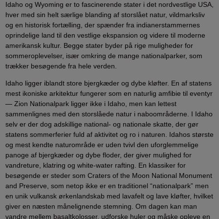
Idaho og Wyoming er to fascinerende stater i det nordvestlige USA,
hver med sin helt særlige blanding af storslået natur, vildmarksliv
og en historisk fortælling, der spænder fra indianerstammernes
oprindelige land til den vestlige ekspansion og videre til moderne
amerikansk kultur. Begge stater byder på rige muligheder for
sommeroplevelser, især omkring de mange nationalparker, som
trækker besøgende fra hele verden.
Idaho ligger iblandt store bjergkæder og dybe kløfter. En af statens
mest ikoniske arkitektur fungerer som en naturlig amfibie til eventyr
— Zion Nationalpark ligger ikke i Idaho, men kan lettest
sammenlignes med den storslåede natur i naboområderne. I Idaho
selv er der dog adskillige national- og nationale skatte, der gør
statens sommerferier fuld af aktivitet og ro i naturen. Idahos største
og mest kendte naturområde er uden tvivl den uforglemmelige
panoge af bjergkæder og dybe floder, der giver mulighed for
vandreture, klatring og white-water rafting. En klassiker for
besøgende er steder som Craters of the Moon National Monument
and Preserve, som netop ikke er en traditionel “nationalpark” men
en unik vulkansk ørkenlandskab med lavafelt og lave kløfter, hvilket
giver en næsten månelignende stemning. Om dagen kan man
vandre mellem basaltkolosser, udforske huler og måske opleve en