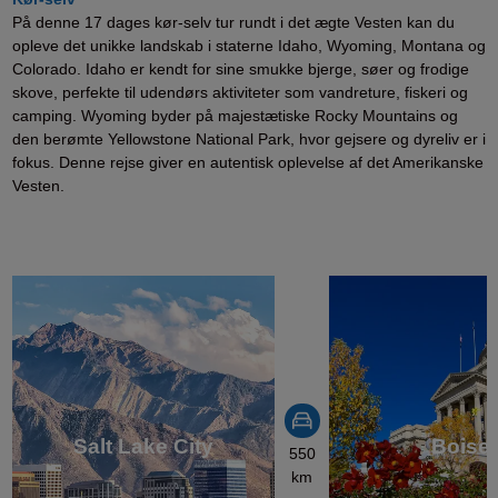
På denne 17 dages kør-selv tur rundt i det ægte Vesten kan du
opleve det unikke landskab i staterne Idaho, Wyoming, Montana og
Colorado. Idaho er kendt for sine smukke bjerge, søer og frodige
skove, perfekte til udendørs aktiviteter som vandreture, fiskeri og
camping. Wyoming byder på majestætiske Rocky Mountains og
den berømte Yellowstone National Park, hvor gejsere og dyreliv er i
fokus. Denne rejse giver en autentisk oplevelse af det Amerikanske
Vesten.
Salt Lake City
Boise
550
km