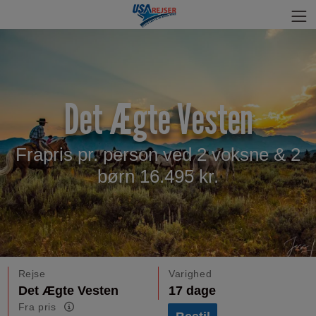
Det Ægte Vesten
Frapris pr. person ved 2 voksne & 2
børn 16.495 kr.
Rejse
Varighed
Det Ægte Vesten
17 dage
Fra pris