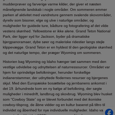
mudderprøver og farverige varme kilder, der giver et næsten
månelignende landskab i nogle områder. Om sommeren emmer
parken af aktivitet med vandreture gennem svalende skovområder,
dyreliv som bisoner, elge og ulve i naturlige områder, og
muligheder for guidede ture, bådture og fotografering af det vilde
vestens skønhed. Yellowstone er ikke alene. Grand Teton National
Park, der ligger syd for Jackson, byder på dramatiske
bjergpanoramaer, dybe søer og maleriske ridestier langs stejle
klippevægge. Grand Teton er en hyldest til den geologiske skønhed
og det naturlige tempo, der præger Wyoming om sommeren.
Historien bag Wyoming og Idaho hænger tæt sammen med den
vestlige udvidelse og udnyttelsen af naturressourcer. Området var
hjem for oprindelige befolkninger, herunder forskellige
indianerstammer, der udnyttede flodernes resurser og bjergenes
skjul. Med den Europæiske bosættelse og jernbanens ankomst i
det 19. århundrede kom en ny bølge af befolkning, der søgte
muligheder i minedrift, landbrug og skovbrug. Wyoming blev husket
som “Cowboy State” og er blevet forbundet med det ikoniske
cowboy-tilsprog, de åbne vidder og en kultur baseret på tiltro til
individet og åbenhed for nye individuelle muligheder. Idaho var