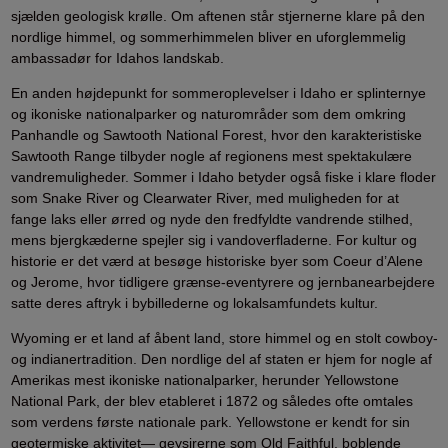
sjælden geologisk krølle. Om aftenen står stjernerne klare på den
nordlige himmel, og sommerhimmelen bliver en uforglemmelig
ambassadør for Idahos landskab.
En anden højdepunkt for sommeroplevelser i Idaho er splinternye
og ikoniske nationalparker og naturområder som dem omkring
Panhandle og Sawtooth National Forest, hvor den karakteristiske
Sawtooth Range tilbyder nogle af regionens mest spektakulære
vandremuligheder. Sommer i Idaho betyder også fiske i klare floder
som Snake River og Clearwater River, med muligheden for at
fange laks eller ørred og nyde den fredfyldte vandrende stilhed,
mens bjergkæderne spejler sig i vandoverfladerne. For kultur og
historie er det værd at besøge historiske byer som Coeur d’Alene
og Jerome, hvor tidligere grænse-eventyrere og jernbanearbejdere
satte deres aftryk i bybillederne og lokalsamfundets kultur.
Wyoming er et land af åbent land, store himmel og en stolt cowboy-
og indianertradition. Den nordlige del af staten er hjem for nogle af
Amerikas mest ikoniske nationalparker, herunder Yellowstone
National Park, der blev etableret i 1872 og således ofte omtales
som verdens første nationale park. Yellowstone er kendt for sin
geotermiske aktivitet— geysirerne som Old Faithful, boblende