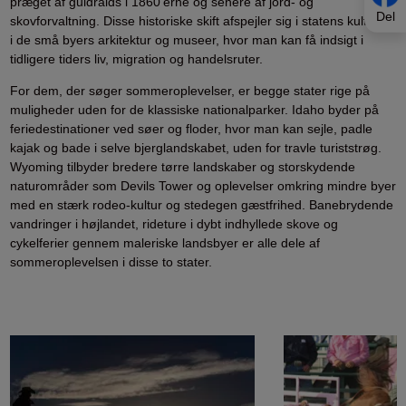
præget af guldraids i 1860’erne og senere af jord- og
Del
skovforvaltning. Disse historiske skift afspejler sig i statens kultur og
i de små byers arkitektur og museer, hvor man kan få indsigt i
tidligere tiders liv, migration og handelsruter.
For dem, der søger sommeroplevelser, er begge stater rige på
muligheder uden for de klassiske nationalparker. Idaho byder på
feriedestinationer ved søer og floder, hvor man kan sejle, padle
kajak og bade i selve bjerglandskabet, uden for travle turiststrøg.
Wyoming tilbyder bredere tørre landskaber og storskydende
naturområder som Devils Tower og oplevelser omkring mindre byer
med en stærk rodeo-kultur og stedegen gæstfrihed. Banebrydende
vandringer i højlandet, rideture i dybt indhyllede skove og
cykelferier gennem maleriske landsbyer er alle dele af
sommeroplevelsen i disse to stater.