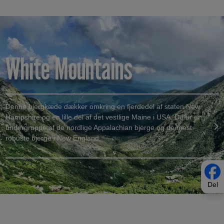
White Mountains
Denne bjergkæde dækker omkring en fjerdedel af staten New
Hampshire og en lille del af det vestlige Maine i USA. De er en
undergruppe af de nordlige Appalachian bjerge og de mest
robuste bjerge i New England.
Del