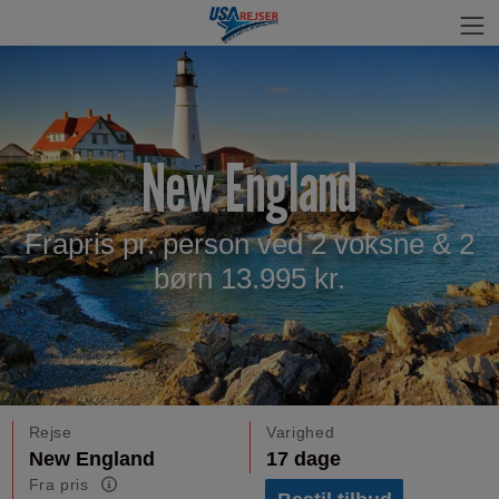
New England
Frapris pr. person ved 2 voksne & 2
børn 13.995 kr.
Rejse
Varighed
New England
17 dage
Fra pris