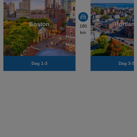
Boston
Portlan
180
km
Dag 1-3
Dag 3-5