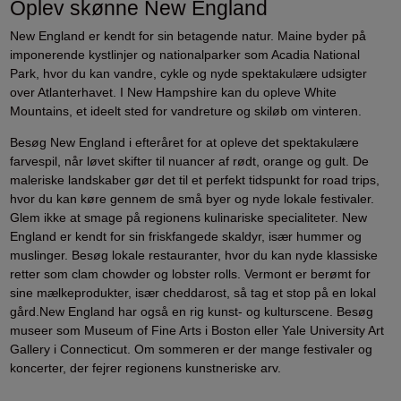
Oplev skønne New England
New England er kendt for sin betagende natur. Maine byder på
imponerende kystlinjer og nationalparker som Acadia National
Park, hvor du kan vandre, cykle og nyde spektakulære udsigter
over Atlanterhavet. I New Hampshire kan du opleve White
Mountains, et ideelt sted for vandreture og skiløb om vinteren.
Besøg New England i efteråret for at opleve det spektakulære
farvespil, når løvet skifter til nuancer af rødt, orange og gult. De
maleriske landskaber gør det til et perfekt tidspunkt for road trips,
hvor du kan køre gennem de små byer og nyde lokale festivaler.
Glem ikke at smage på regionens kulinariske specialiteter. New
England er kendt for sin friskfangede skaldyr, især hummer og
muslinger. Besøg lokale restauranter, hvor du kan nyde klassiske
retter som clam chowder og lobster rolls. Vermont er berømt for
sine mælkeprodukter, især cheddarost, så tag et stop på en lokal
gård.New England har også en rig kunst- og kulturscene. Besøg
museer som Museum of Fine Arts i Boston eller Yale University Art
Gallery i Connecticut. Om sommeren er der mange festivaler og
koncerter, der fejrer regionens kunstneriske arv.